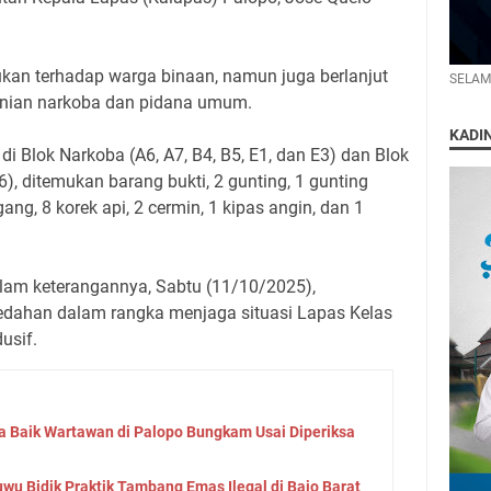
ukan terhadap warga binaan, namun juga berlanjut
SELAM
unian narkoba dan pidana umum.
KADI
i Blok Narkoba (A6, A7, B4, B5, E1, dan E3) dan Blok
), ditemukan barang bukti, 2 gunting, 1 gunting
gang, 8 korek api, 2 cermin, 1 kipas angin, dan 1
alam keterangannya, Sabtu (11/10/2025),
ahan dalam rangka menjaga situasi Lapas Kelas
usif.
 Baik Wartawan di Palopo Bungkam Usai Diperiksa
wu Bidik Praktik Tambang Emas Ilegal di Bajo Barat