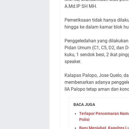
A.Md.IP SH MH.
Pemeriksaan tidak hanya dilak
hingga ke dalam kamar blok h
Penggeledahan yang dilakukan d
Pidan Umum (C1, C5, D2, dan D6
kuku, 1 sendok besi, 2 ikat ping
speaker.
Kalapas Palopo, Jose Quelo, d
membenarkan adanya penggeled
IIA Palopo tetap aman dan kond
BACA JUGA
Terlapor Pencemaran Nama
Polisi
Baru Menjabat, Kapolres Lu