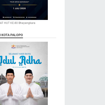
AT HUT KE-80 Bhayangkara
N KOTA PALOPO