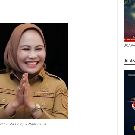
UCAPA
IKLA
ali Kota Palopo, Naili Trisal.