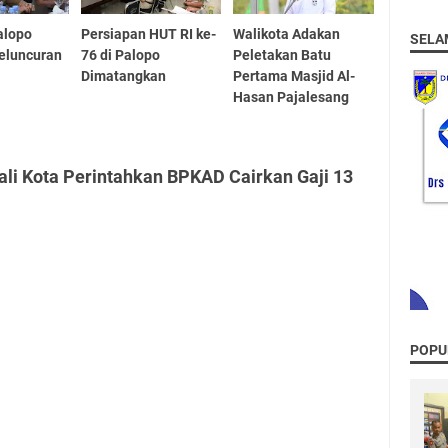
alopo
Persiapan HUT RI ke-
Walikota Adakan
SELA
eluncuran
76 di Palopo
Peletakan Batu
Dimatangkan
Pertama Masjid Al-
Hasan Pajalesang
li Kota Perintahkan BPKAD Cairkan Gaji 13
POPU