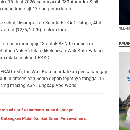
n, 15 Juni 2026, sebanyak 4.083 Aparatur Sipil
 menerima gaji 13 dari pemerintah.
tersebut, disampaikan Kepala BPKAD Palopo, Abd
SELAM
i, Jumat (12/6/2026) malam tadi.
KADI
ah pencairan gaji 13 untuk ASN termasuk di
atan (Nakes) telah dikeluarkan Wali Kota Palopo,
, siap dilaksanakan BPKAD.
KAD, red), Ibu Wali Kota perintahkan pencairan gaji
000 diproses hari Senin depan tepatnya tanggal 15
 masing-masing ASN," ungkap Abd Waris.
rda Inisiatif Penamaan Jalan di Palopo
n Datangkan Mobil Damkar Siram Persawahan di