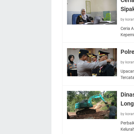
Sipak
by kora
Ceria 
Kepem
Polr
by kora
Upacar
Tercat
Dina
Long
by kora
Perbaik
Kelura