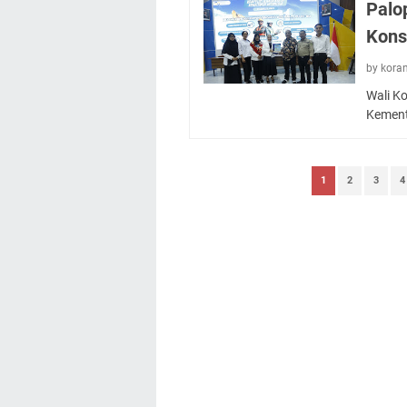
Palo
Kons
by kora
Wali Ko
Kemen
1
2
3
4