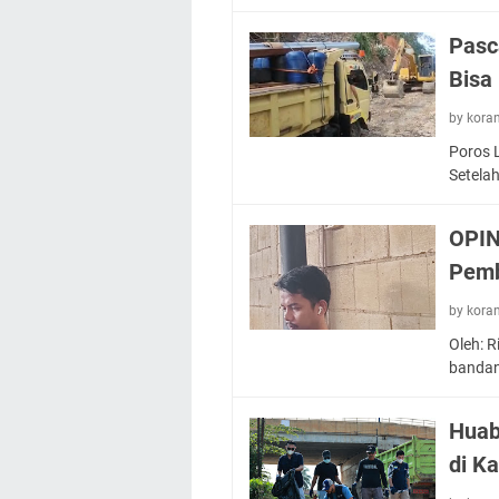
Pasc
Bisa
by kora
Poros 
Setela
OPIN
Pemb
by kora
Oleh: R
banda
Huab
di K