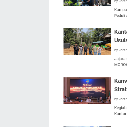
by kora
Kampan
Peduli 
Kant
Usul
by kora
Jajara
MOROW
Kanw
Stra
by kora
Kegiata
Kantor