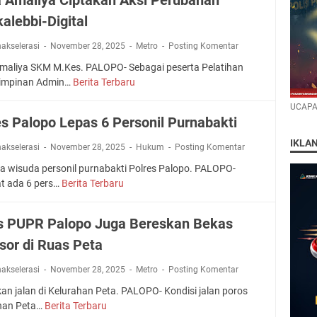
P
alebbi-Digital
a
l
nakselerasi
November 28, 2025
Metro
Posting Komentar
o
p
Amaliya SKM M.Kes. PALOPO- Sebagai peserta Pelatihan
o
impinan Admin…
Berita Terbaru
C
T
e
UCAPA
e
r
es Palopo Lepas 6 Personil Purnabakti
t
i
a
a
IKLA
nakselerasi
November 28, 2025
Hukum
Posting Komentar
p
A
a wisuda personil purnabakti Polres Palopo. PALOPO-
k
m
at ada 6 pers…
Berita Terbaru
a
P
a
n
o
l
S
l
i
s PUPR Palopo Juga Bereskan Bekas
u
r
y
sor di Ruas Peta
s
e
a
u
s
C
nakselerasi
November 28, 2025
Metro
Posting Komentar
n
P
i
a
a
an jalan di Kelurahan Peta. PALOPO- Kondisi jalan poros
p
n
l
han Peta…
Berita Terbaru
t
D