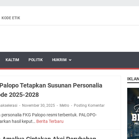
KODE ETIK
KALTIM
POLITIK
HUKRIM
IKLA
Palopo Tetapkan Susunan Personalia
ode 2025-2028
nakselerasi
November 30, 2025
Metro
Posting Komentar
 personalia FKG Palopo resmi terbentuk. PALOPO-
arkan hasil keput…
Berita Terbaru
F
K
G
a Amaliya Ciptakan Aksi Perubahan