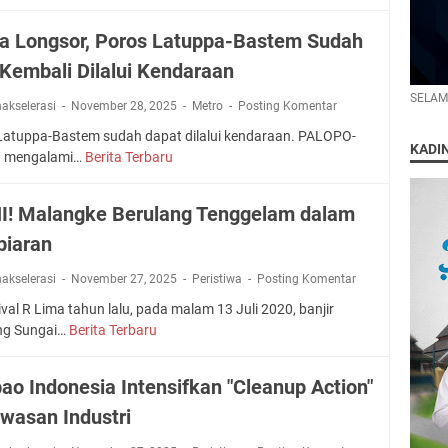
P
o
a
i
e
p
k
n
a Longsor, Poros Latuppa-Bastem Sudah
r
o
a
a
s
L
 Kembali Dilalui Kendaraan
n
s
o
e
A
P
SELAM
n
nakselerasi
November 28, 2025
p
Metro
Posting Komentar
k
U
a
a
s
P
Latuppa-Bastem sudah dapat dilalui kendaraan. PALOPO-
l
KADI
s
i
R
h mengalami…
Berita Terbaru
P
i
6
P
P
a
a
P
e
a
s
I! Malangke Berulang Tenggelam dalam
P
e
r
l
c
e
r
u
o
iaran
a
r
s
b
p
L
i
o
a
nakselerasi
November 27, 2025
o
Peristiwa
Posting Komentar
o
o
n
h
J
n
ival R Lima tahun lalu, pada malam 13 Juli 2020, banjir
d
i
a
u
g
ng Sungai…
Berita Terbaru
O
e
l
n
g
s
P
2
P
S
a
o
I
0
u
ao Indonesia Intensifkan "Cleanup Action"
i
B
r
N
2
r
p
e
,
awasan Industri
I
5
n
a
r
P
!
-
a
k
e