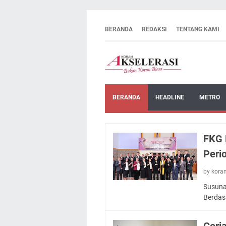
BERANDA
REDAKSI
TENTANG KAMI
BERANDA
HEADLINE
METRO
FKG 
Peri
by kora
Susuna
Berdas
Ceri