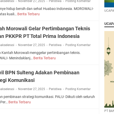
nakselerasi
November 27, 2025
o
Peristiwa
Posting Komentar
M
2
b
a
s
r
a
ye hidup bersih dan sehat Huabao Indonesia. MOROWALI-
0
a
l
k
UCAPA
o
l
atas kuali…
Berita Terbaru
H
2
k
e
a
s
a
u
8
t
b
n
L
UCAPA
n
a
i
b
B
ah Morowali Gelar Pertimbangan Teknis
a
g
b
i
e
t
k
an PKKPR PT Total Prima Indonesia
a
-
k
u
e
o
D
a
p
nakselerasi
November 27, 2025
B
Peristiwa
Posting Komentar
I
i
s
p
e
n
n Kantah Morowali menggelar pertimbangan teknis.
g
L
a
r
d
ALI- Menindaklanj…
Berita Terbaru
i
K
o
-
u
o
t
a
n
B
l
n
a
n
g
a
il BPN Sulteng Adakan Pembinaan
a
e
l
t
s
s
n
s
tegi Komunikasi
a
o
t
g
i
h
r
e
T
nakselerasi
November 27, 2025
a
Peristiwa
Posting Komentar
M
d
m
e
I
o
i
n pembinaan strategi komunikasi. PALU- Diikuti oleh seluruh
S
n
n
r
R
 Per…
Berita Terbaru
K
u
g
t
o
u
a
d
g
e
PT BA
w
a
n
a