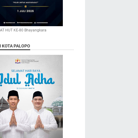
AT HUT KE-80 Bhayangkara
N KOTA PALOPO